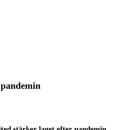
er pandemin
ited stärker laget efter pandemin