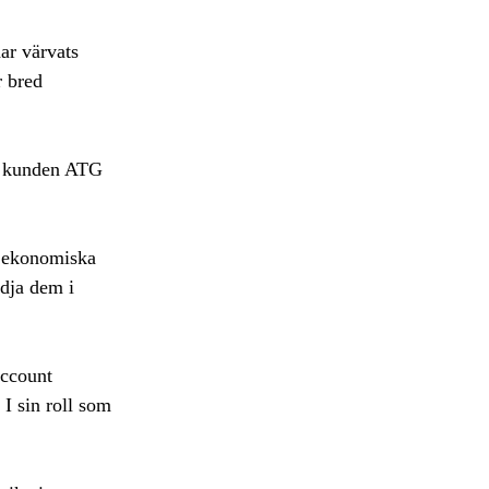
ar värvats
r bred
d kunden ATG
s ekonomiska
ödja dem i
Account
 I sin roll som