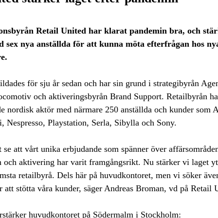
sbyrån Retail United har klarat pandemin bra, och stär
d sex nya anställda för att kunna möta efterfrågan hos n
e.
ildades för sju år sedan och har sin grund i strategibyrån Age
comotiv och aktiveringsbyrån Brand Support. Retailbyrån ha
nde nordisk aktör med närmare 250 anställda och kunder som 
, Nespresso, Playstation, Serla, Sibylla och Sony.
t se att vårt unika erbjudande som spänner över affärsområden
ch aktivering har varit framgångsrikt. Nu stärker vi laget ytt
msta retailbyrå. Dels här på huvudkontoret, men vi söker även
r att stötta våra kunder, säger Andreas Broman, vd på Retail 
stärker huvudkontoret på Södermalm i Stockholm: