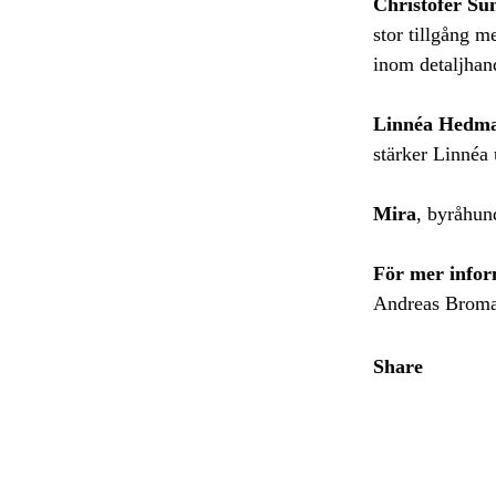
Christofer Su
stor tillgång m
inom detaljhan
Linnéa Hedm
stärker Linnéa
Mira
, byråhun
För mer infor
Andreas Broman
Share