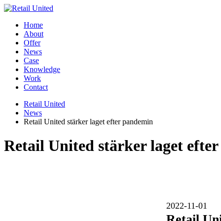
Home
About
Offer
News
Case
Knowledge
Work
Contact
Retail United
News
Retail United stärker laget efter pandemin
Retail United stärker laget eft
2022-11-01
Retail Un