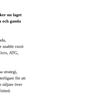
ker nu laget
ya och gamla
nda,
r snabbt vuxit
Alcro, ATG,
a strategi,
erligare för att
 säljare över
United.