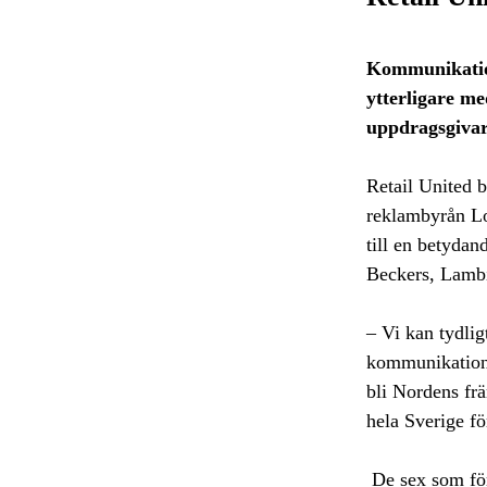
Kommunikation
ytterligare me
uppdragsgivar
Retail United b
reklambyrån Lo
till en betyda
Beckers, Lambi
– Vi kan tydlig
kommunikation o
bli Nordens frä
hela Sverige fö
De sex som för