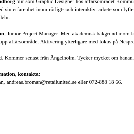
ndborg
blir som Graphic Designer hos affärsområdet Kommu
ed sin erfarenhet inom rörligt- och interaktivt arbete som lyft
deln.
an
, Junior Project Manager. Med akademisk bakgrund inom l
 upp affärsområdet Aktivering ytterligare med fokus på Nespr
d. Kommer senast från Ängelholm. Tycker mycket om banan.
mation, kontakta:
, andreas.broman@retailunited.se eller 072-888 18 66.