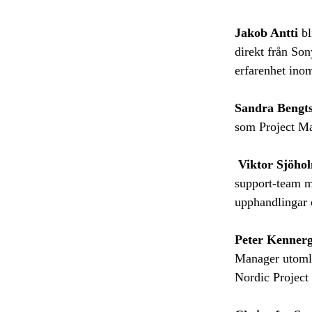
Jakob Antti
bl
direkt från Son
erfarenhet inom
Sandra Bengt
som Project M
Viktor Sjöho
support-team me
upphandlingar 
Peter Kenner
Manager utomlan
Nordic Project