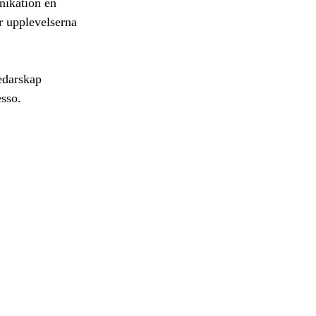
nikation en
er upplevelserna
edarskap
esso.